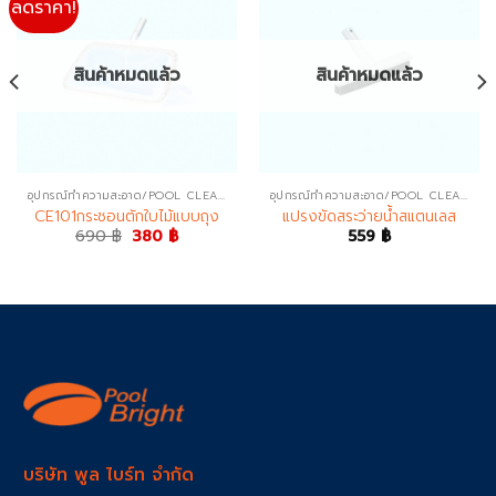
ลดราคา!
สินค้าหมดแล้ว
สินค้าหมดแล้ว
อุปกรณ์ทำความสะอาด/POOL CLEANERS
อุปกรณ์ทำความสะอาด/POOL CLEANERS
CE101กระชอนตักใบไม้แบบถุง
แปรงขัดสระว่ายน้ำสแตนเลส
Original
Current
690
฿
380
฿
559
฿
price
price
was:
is:
690 ฿.
380 ฿.
บริษัท พูล ไบร์ท จำกัด