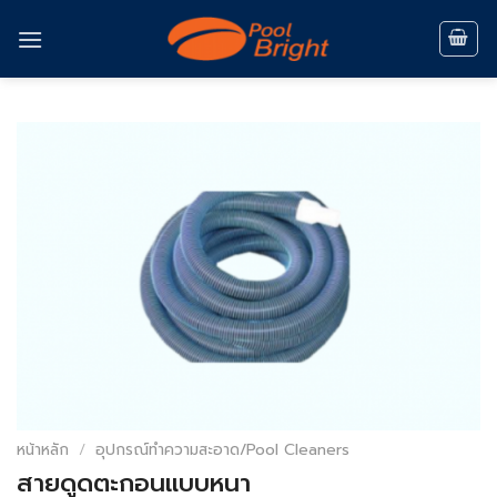
Skip
to
content
หน้าหลัก
/
อุปกรณ์ทำความสะอาด/Pool Cleaners
สายดูดตะกอนแบบหนา